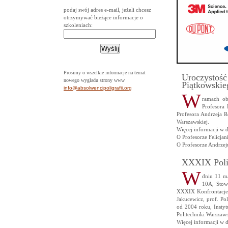
podaj swój adres e-mail, jeżeli chcesz
otrzymywać bieżące informacje o
szkoleniach:
Prosimy o wszelkie informacje na temat
Uroczystość 
nowego wygladu strony www
Piątkowskie
info@absolwencipoligrafii.org
W
ramach obc
Profesora 
Profesora Andrzeja 
Warszawskiej.
Więcej informacji w 
O Profesorze Felicja
O Profesorze Andrze
XXXIX Polig
W
dniu 11 ma
10A, Stowa
XXXIX Konfrontacje P
Jakucewicz, prof. P
od 2004 roku, Instytu
Politechniki Warszaws
Więcej informacji w 