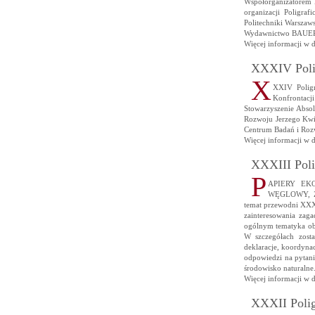
Współorganizatorem 
organizacji Poligraf
Politechniki Warszaws
Wydawnictwo BAUER S
Więcej informacji w 
XXXIV Polig
X
XXIV Poligr
Konfrontac
Stowarzyszenie Abso
Rozwoju Jerzego Kwie
Centrum Badań i Roz
Więcej informacji w 
XXXIII Poli
P
APIERY EK
WĘGLOWY, Z
temat przewodni XXXII
zainteresowania zaga
ogólnym tematyka obj
W szczegółach został
deklaracje, koordyna
odpowiedzi na pytani
środowisko naturalne
Więcej informacji w 
XXXII Polig