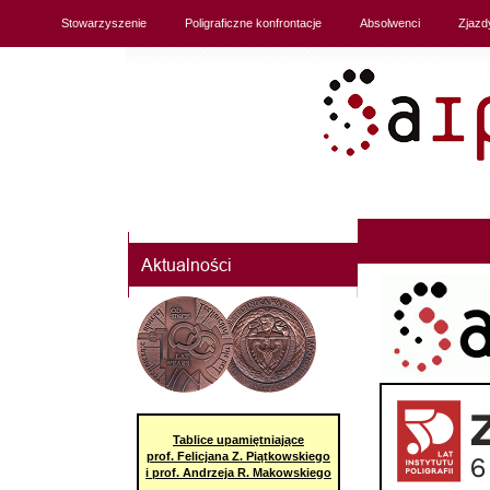
Stowarzyszenie
Poligraficzne konfrontacje
Absolwenci
Zjazd
Tablice upamiętniające
prof. Felicjana Z. Piątkowskiego
i prof. Andrzeja R. Makowskiego