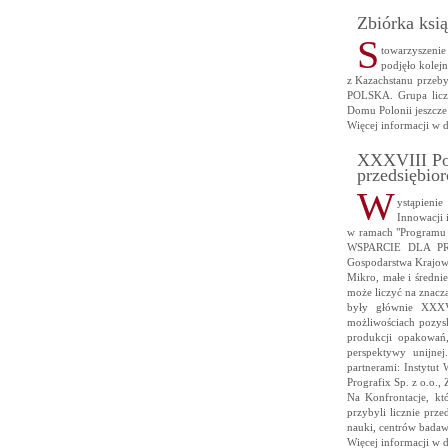
Zbiórka ksi
S
towarzyszenie
podjęło kolej
z Kazachstanu przeb
POLSKA. Grupa liczy
Domu Polonii jeszcze
Więcej informacji w 
XXXVIII Pol
przedsiębio
W
ystąpieni
Innowacji 
w ramach "Programu
WSPARCIE DLA PRZ
Gospodarstwa Krajow
Mikro, małe i średni
może liczyć na znacz
były głównie XXXVI
możliwościach pozysk
produkcji opakowań
perspektywy unijnej
partnerami: Instytu
Prografix Sp. z o.o.,
Na Konfrontacje, kt
przybyli licznie prze
nauki, centrów badaw
Więcej informacji w 