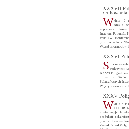
XXXVII Poli
drukowania 
W
dniu 6 p
przy ul. S
w procesie drukowani
Instytutu Poligrafii
WIP PW. Konferencj
prof. Politechniki W
Więcej informacji w 
XXXVI Polig
S
towarzyszenie
tradycyjnie j
XXXVI Poligraficzn
dr hab. inż. Stefan
Poligraficznych Insty
Więcej informacji w 
XXXV Poligr
W
dniu 3 ma
COLOR M
konferencyjna Fundacj
produkcji poligrafi
pracowników naukowy
Zespołu Szkół Poligr