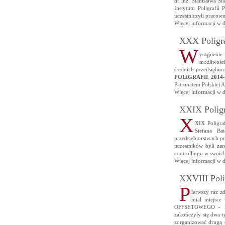
dr inż. Stanisława 
Instytutu Poligrafii
uczestniczyli pracown
Więcej informacji w 
XXX Poligra
W
ystąpienie
możliwośc
średnich przedsiębi
POLIGRAFII 2014-
Patronatem Polskiej A
Więcej informacji w 
XXIX Poligr
X
XIX Poligra
Stefana Ba
przedsiębiorstwach po
uczestników byli za
controllingu w swoich
Więcej informacji w 
XXVIII Poli
P
ierwszy raz z
miał miejs
OFFSETOWEGO - RE
zakończyły się dwa 
zorganizować drugą e