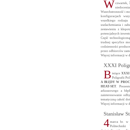
W
czwartek,
niedocenia
Wszechstronność i m
konfiguracjach wsz
wszelkiego rodzaju
uszlachetniania i z
zestawieniu z kłopo
potencjalnych inwest
Część technologiczną
trudnej specyfice mo
codzienności produc
przez odbiorców zam
Więcej informacji w 
XXXI Poligr
B
ieżące
XXXI 
Poligrafii Po
A BŁĘDY W PRO
HEAT-SET
. Prezent
arkuszowego a błęd
zainteresowanie odby
tematyczną całość do
Więcej informacji w 
Stanisław S
4
marca br. w 
Politechniki